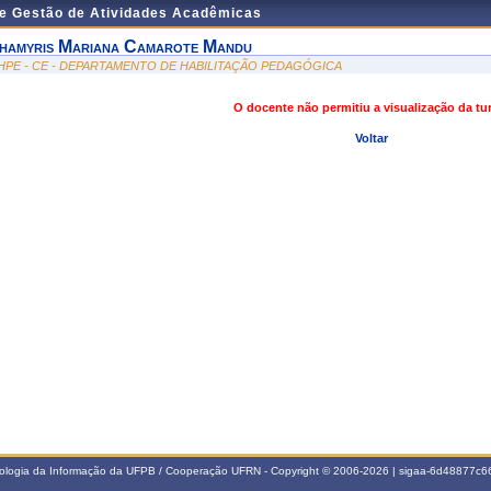
de Gestão de Atividades Acadêmicas
hamyris Mariana Camarote Mandu
HPE - CE - DEPARTAMENTO DE HABILITAÇÃO PEDAGÓGICA
O docente não permitiu a visualização da t
Voltar
nologia da Informação da UFPB / Cooperação UFRN - Copyright © 2006-2026 | sigaa-6d48877c66