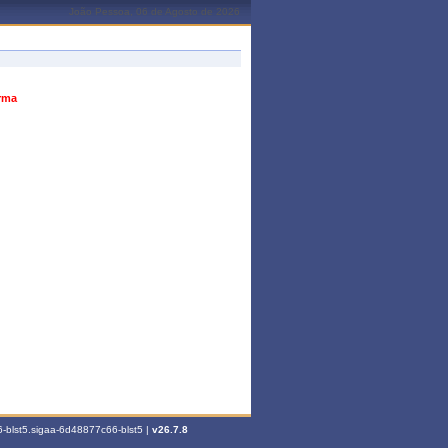
João Pessoa, 06 de Agosto de 2026
urma
-blst5.sigaa-6d48877c66-blst5 |
v26.7.8