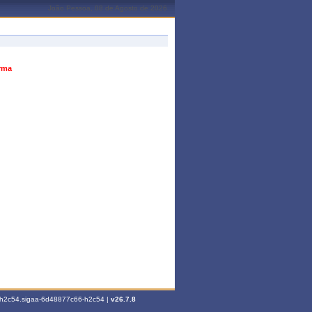
João Pessoa, 08 de Agosto de 2026
urma
6-h2c54.sigaa-6d48877c66-h2c54 |
v26.7.8