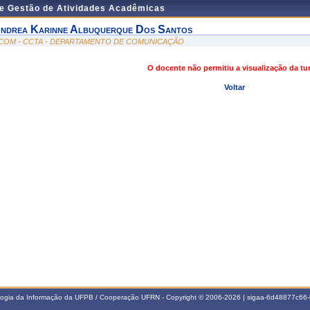
de Gestão de Atividades Acadêmicas
ndrea Karinne Albuquerque Dos Santos
COM - CCTA - DEPARTAMENTO DE COMUNICAÇÃO
O docente não permitiu a visualização da t
Voltar
ologia da Informação da UFPB / Cooperação UFRN - Copyright © 2006-2026 | sigaa-6d48877c6