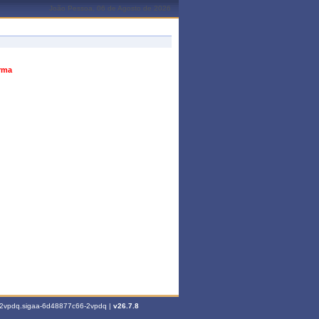
João Pessoa, 06 de Agosto de 2026
urma
6-2vpdq.sigaa-6d48877c66-2vpdq |
v26.7.8