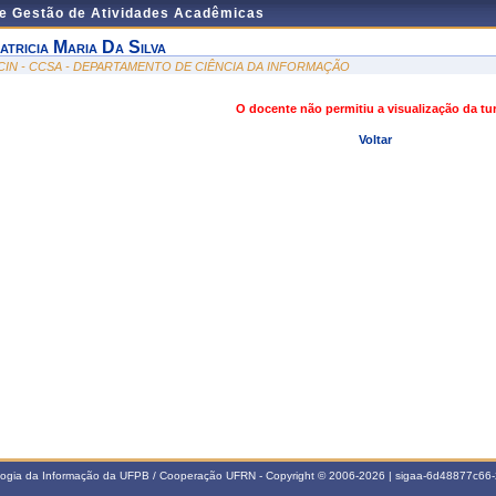
de Gestão de Atividades Acadêmicas
atricia Maria Da Silva
CIN - CCSA - DEPARTAMENTO DE CIÊNCIA DA INFORMAÇÃO
O docente não permitiu a visualização da t
Voltar
ologia da Informação da UFPB / Cooperação UFRN - Copyright © 2006-2026 | sigaa-6d48877c6