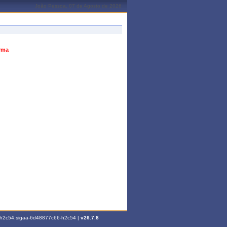
João Pessoa, 07 de Agosto de 2026
urma
6-h2c54.sigaa-6d48877c66-h2c54 |
v26.7.8