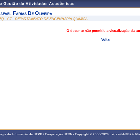
de Gestão de Atividades Acadêmicas
afael Farias De Oliveira
EQ - CT - DEPARTAMENTO DE ENGENHARIA QUÍMICA
O docente não permitiu a visualização da t
Voltar
ologia da Informação da UFPB / Cooperação UFRN - Copyright © 2006-2026 | sigaa-6d48877c6