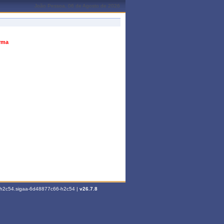
João Pessoa, 06 de Agosto de 2026
urma
6-h2c54.sigaa-6d48877c66-h2c54 |
v26.7.8