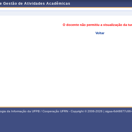
de Gestão de Atividades Acadêmicas
O docente não permitiu a visualização da t
Voltar
ologia da Informação da UFPB / Cooperação UFRN - Copyright © 2006-2026 | sigaa-6d48877c6