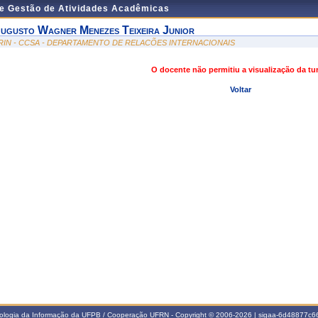
de Gestão de Atividades Acadêmicas
ugusto Wagner Menezes Teixeira Junior
RIN - CCSA - DEPARTAMENTO DE RELACÕES INTERNACIONAIS
O docente não permitiu a visualização da t
Voltar
nologia da Informação da UFPB / Cooperação UFRN - Copyright © 2006-2026 | sigaa-6d48877c66