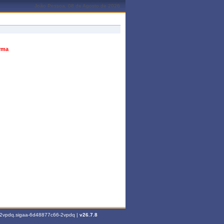
João Pessoa, 08 de Agosto de 2026
urma
6-2vpdq.sigaa-6d48877c66-2vpdq |
v26.7.8