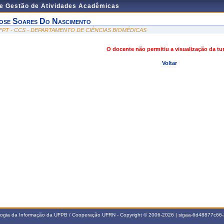
de Gestão de Atividades Acadêmicas
ose Soares Do Nascimento
FPT - CCS - DEPARTAMENTO DE CIÊNCIAS BIOMÉDICAS
O docente não permitiu a visualização da t
Voltar
ologia da Informação da UFPB / Cooperação UFRN - Copyright © 2006-2026 | sigaa-6d48877c6