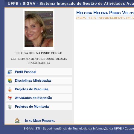
UFPB ›
SIGAA - Sistema Integrado de Gestão de Atividades Ac
Heloisa Helena Pinho Velo
DORS - CCS - DEPARTAMENTO DE
HELOISA HELENA PINHO VELOSO
CCS - DEPARTAMENTO DE ODONTOLOGIA
RESTAURADORA
Perfil Pessoal
Disciplinas Ministradas
Projetos de Pesquisa
Atividades de Extensão
Projetos de Monitoria
Ir ao Menu Principal
SIGAA | STI - Superintendência de Tecnologia da Informação da UFPB / Coope