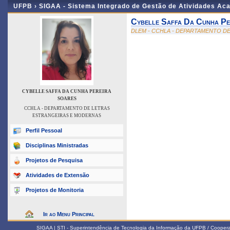
UFPB ›
SIGAA - Sistema Integrado de Gestão de Atividades Ac
Cybelle Saffa Da Cunha Pe
DLEM - CCHLA - DEPARTAMENTO D
CYBELLE SAFFA DA CUNHA PEREIRA
SOARES
CCHLA - DEPARTAMENTO DE LETRAS
ESTRANGEIRAS E MODERNAS
Perfil Pessoal
Disciplinas Ministradas
Projetos de Pesquisa
Atividades de Extensão
Projetos de Monitoria
Ir ao Menu Principal
SIGAA | STI - Superintendência de Tecnologia da Informação da UFPB / Coope