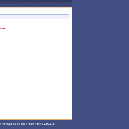
João Pessoa, 06 de Agosto de 2026
urma
-nlpxt.sigaa-6d48877c66-nlpxt |
v26.7.8