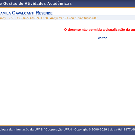
de Gestão de Atividades Acadêmicas
amila Cavalcanti Resende
ARQ - CT - DEPARTAMENTO DE ARQUITETURA E URBANISMO
O docente não permitiu a visualização da t
Voltar
nologia da Informação da UFPB / Cooperação UFRN - Copyright © 2006-2026 | sigaa-6d48877c66