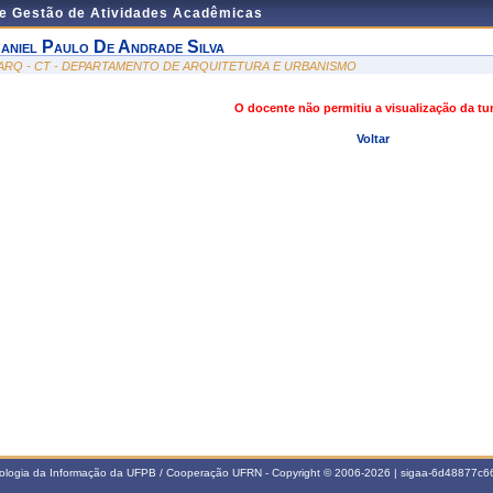
de Gestão de Atividades Acadêmicas
aniel Paulo De Andrade Silva
ARQ - CT - DEPARTAMENTO DE ARQUITETURA E URBANISMO
O docente não permitiu a visualização da t
Voltar
nologia da Informação da UFPB / Cooperação UFRN - Copyright © 2006-2026 | sigaa-6d48877c66