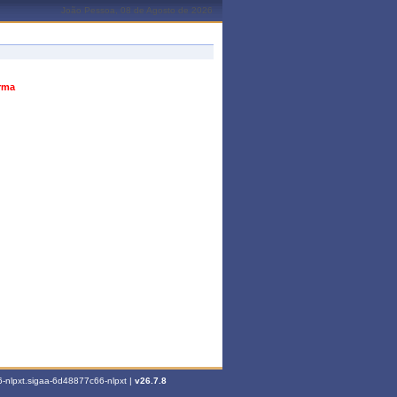
João Pessoa, 08 de Agosto de 2026
urma
-nlpxt.sigaa-6d48877c66-nlpxt |
v26.7.8