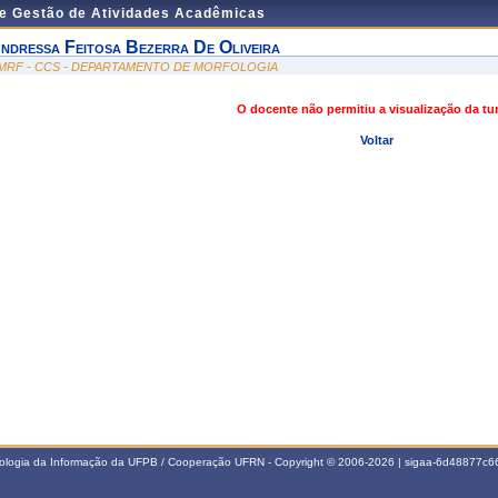
de Gestão de Atividades Acadêmicas
ndressa Feitosa Bezerra De Oliveira
MRF - CCS - DEPARTAMENTO DE MORFOLOGIA
O docente não permitiu a visualização da t
Voltar
nologia da Informação da UFPB / Cooperação UFRN - Copyright © 2006-2026 | sigaa-6d48877c66