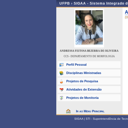
UFPB ›
SIGAA - Sistema Integrado 
A
D
ANDRESSA FEITOSA BEZERRA DE OLIVEIRA
CCS - DEPARTAMENTO DE MORFOLOGIA
Perfil Pessoal
Disciplinas Ministradas
Projetos de Pesquisa
Atividades de Extensão
Projetos de Monitoria
Ir ao Menu Principal
SIGAA | STI - Superintendência de Tec