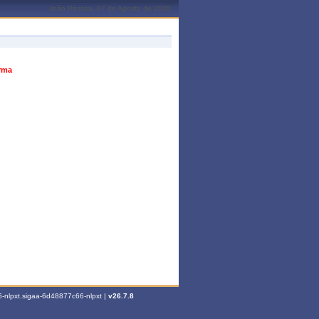
João Pessoa, 07 de Agosto de 2026
urma
-nlpxt.sigaa-6d48877c66-nlpxt |
v26.7.8