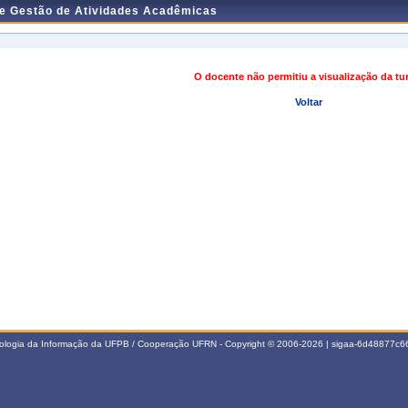
de Gestão de Atividades Acadêmicas
O docente não permitiu a visualização da t
Voltar
nologia da Informação da UFPB / Cooperação UFRN - Copyright © 2006-2026 | sigaa-6d48877c66