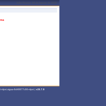
João Pessoa, 09 de Agosto de 2026
urma
-nlpxt.sigaa-6d48877c66-nlpxt |
v26.7.8