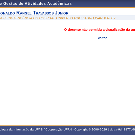
de Gestão de Atividades Acadêmicas
onaldo Rangel Travassos Junior
 SUPERINTENDÊNCIA DO HOSPITAL UNIVERSITÁRIO LAURO WANDERLEY
O docente não permitiu a visualização da t
Voltar
nologia da Informação da UFPB / Cooperação UFRN - Copyright © 2006-2026 | sigaa-6d48877c66