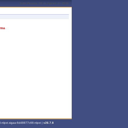
João Pessoa, 08 de Agosto de 2026
urma
-nlpxt.sigaa-6d48877c66-nlpxt |
v26.7.8