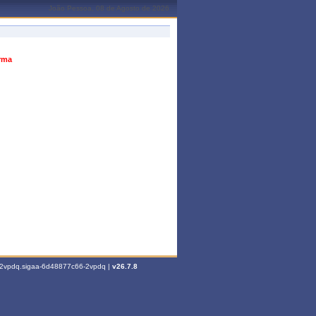
João Pessoa, 08 de Agosto de 2026
urma
6-2vpdq.sigaa-6d48877c66-2vpdq |
v26.7.8