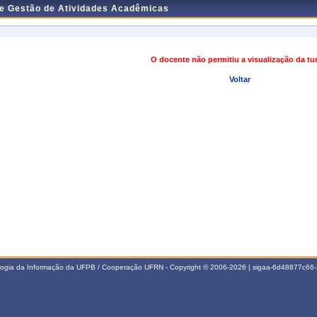
de Gestão de Atividades Acadêmicas
O docente não permitiu a visualização da t
Voltar
ologia da Informação da UFPB / Cooperação UFRN - Copyright © 2006-2026 | sigaa-6d48877c6