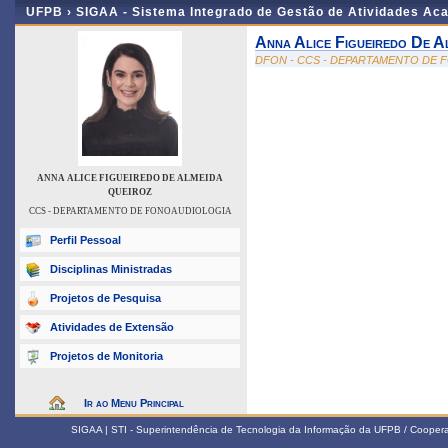
UFPB ›
SIGAA - Sistema Integrado de Gestão de Atividades Ac
Anna Alice Figueiredo De A
DFON - CCS - DEPARTAMENTO DE
ANNA ALICE FIGUEIREDO DE ALMEIDA
QUEIROZ
CCS - DEPARTAMENTO DE FONOAUDIOLOGIA
Perfil Pessoal
Disciplinas Ministradas
Projetos de Pesquisa
Atividades de Extensão
Projetos de Monitoria
Ir ao Menu Principal
SIGAA | STI - Superintendência de Tecnologia da Informação da UFPB / Coope