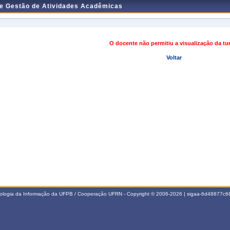
de Gestão de Atividades Acadêmicas
O docente não permitiu a visualização da t
Voltar
nologia da Informação da UFPB / Cooperação UFRN - Copyright © 2006-2026 | sigaa-6d48877c66