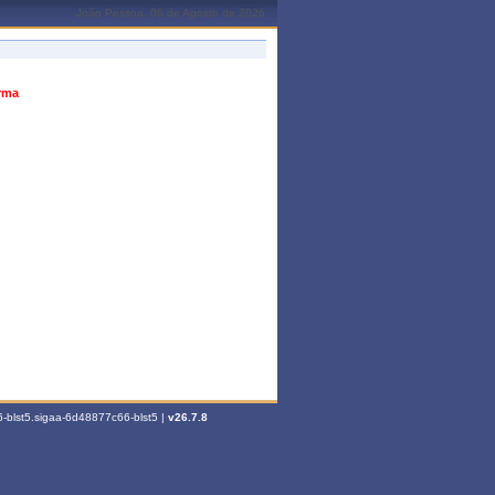
João Pessoa, 06 de Agosto de 2026
urma
-blst5.sigaa-6d48877c66-blst5 |
v26.7.8