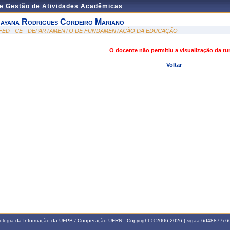
de Gestão de Atividades Acadêmicas
ayana Rodrigues Cordeiro Mariano
FED - CE - DEPARTAMENTO DE FUNDAMENTAÇÃO DA EDUCAÇÃO
O docente não permitiu a visualização da t
Voltar
nologia da Informação da UFPB / Cooperação UFRN - Copyright © 2006-2026 | sigaa-6d48877c66