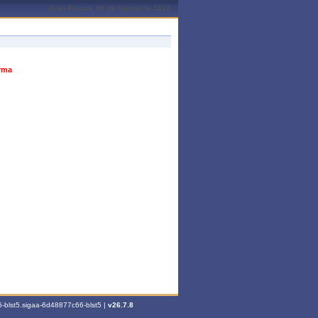
João Pessoa, 06 de Agosto de 2026
urma
-blst5.sigaa-6d48877c66-blst5 |
v26.7.8