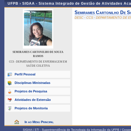
UFPB ›
SIGAA - Sistema Integrado de Gestão de Atividades Ac
Semirames Cartonilho De 
DESC - CCS - DEPARTAMENTO DE 
SEMIRAMES CARTONILHO DE SOUZA
RAMOS
CCS - DEPARTAMENTO DE ENFERMAGEM EM
SAÚDE COLETIVA
Perfil Pessoal
Disciplinas Ministradas
Projetos de Pesquisa
Atividades de Extensão
Projetos de Monitoria
Ir ao Menu Principal
SIGAA | STI - Superintendência de Tecnologia da Informação da UFPB / Coope