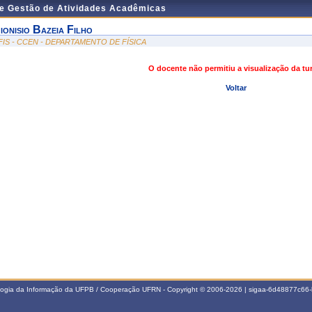
de Gestão de Atividades Acadêmicas
ionisio Bazeia Filho
FIS - CCEN - DEPARTAMENTO DE FÍSICA
O docente não permitiu a visualização da t
Voltar
ologia da Informação da UFPB / Cooperação UFRN - Copyright © 2006-2026 | sigaa-6d48877c6