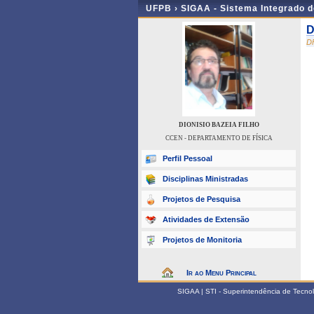
UFPB ›
SIGAA - Sistema Integrado 
D
D
DIONISIO BAZEIA FILHO
CCEN - DEPARTAMENTO DE FÍSICA
Perfil Pessoal
Disciplinas Ministradas
Projetos de Pesquisa
Atividades de Extensão
Projetos de Monitoria
Ir ao Menu Principal
SIGAA | STI - Superintendência de Tecn