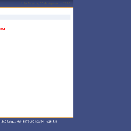
João Pessoa, 06 de Agosto de 2026
urma
6-h2c54.sigaa-6d48877c66-h2c54 |
v26.7.8