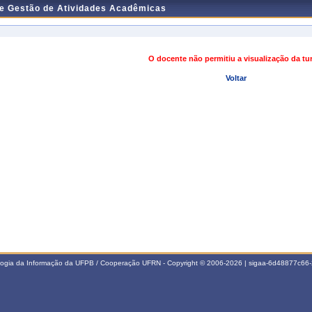
de Gestão de Atividades Acadêmicas
O docente não permitiu a visualização da t
Voltar
ologia da Informação da UFPB / Cooperação UFRN - Copyright © 2006-2026 | sigaa-6d48877c6