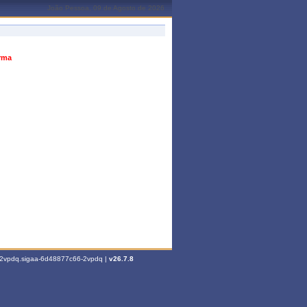
João Pessoa, 09 de Agosto de 2026
urma
6-2vpdq.sigaa-6d48877c66-2vpdq |
v26.7.8