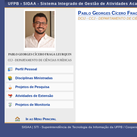
UFPB ›
SIGAA - Sistema Integrado de Gestão de Atividades Ac
Pablo Georges Cícero Frag
DCIJ - CCJ - DEPARTAMENTO DE CI
PABLO GEORGES CÍCERO FRAGA LEURQUIN
CCJ - DEPARTAMENTO DE CIÊNCIAS JURÍDICAS
Perfil Pessoal
Disciplinas Ministradas
Projetos de Pesquisa
Atividades de Extensão
Projetos de Monitoria
Ir ao Menu Principal
SIGAA | STI - Superintendência de Tecnologia da Informação da UFPB / Coope