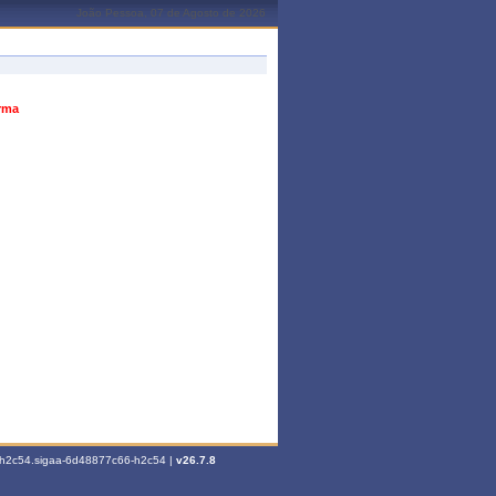
João Pessoa, 07 de Agosto de 2026
urma
6-h2c54.sigaa-6d48877c66-h2c54 |
v26.7.8