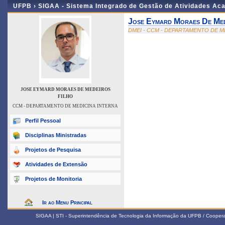
UFPB ›
SIGAA - Sistema Integrado de Gestão de Atividades Ac
Jose Eymard Moraes De Med
DMEI - CCM - DEPARTAMENTO DE M
JOSE EYMARD MORAES DE MEDEIROS
FILHO
CCM - DEPARTAMENTO DE MEDICINA INTERNA
Perfil Pessoal
Disciplinas Ministradas
Projetos de Pesquisa
Atividades de Extensão
Projetos de Monitoria
Ir ao Menu Principal
SIGAA | STI - Superintendência de Tecnologia da Informação da UFPB / Coope