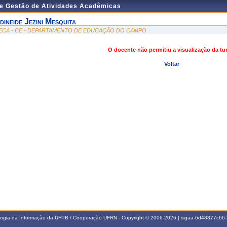
de Gestão de Atividades Acadêmicas
dineide Jezini Mesquita
ECA - CE - DEPARTAMENTO DE EDUCAÇÃO DO CAMPO
O docente não permitiu a visualização da t
Voltar
ologia da Informação da UFPB / Cooperação UFRN - Copyright © 2006-2026 | sigaa-6d48877c6