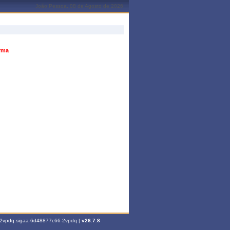
João Pessoa, 08 de Agosto de 2026
urma
6-2vpdq.sigaa-6d48877c66-2vpdq |
v26.7.8