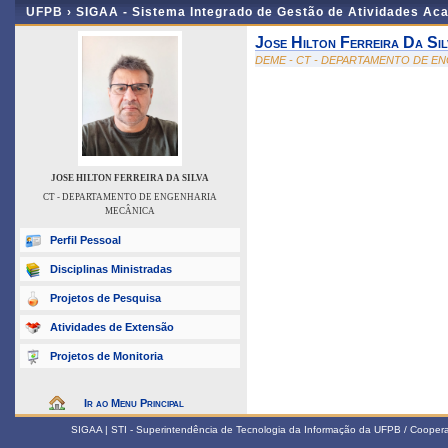
UFPB ›
SIGAA - Sistema Integrado de Gestão de Atividades Ac
Jose Hilton Ferreira Da Sil
DEME - CT - DEPARTAMENTO DE E
JOSE HILTON FERREIRA DA SILVA
CT - DEPARTAMENTO DE ENGENHARIA
MECÂNICA
Perfil Pessoal
Disciplinas Ministradas
Projetos de Pesquisa
Atividades de Extensão
Projetos de Monitoria
Ir ao Menu Principal
SIGAA | STI - Superintendência de Tecnologia da Informação da UFPB / Coope