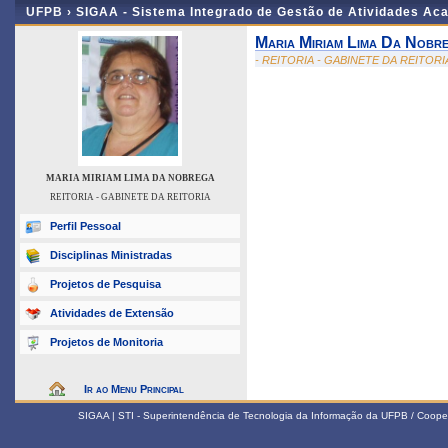
UFPB ›
SIGAA - Sistema Integrado de Gestão de Atividades Ac
Maria Miriam Lima Da Nobr
- REITORIA - GABINETE DA REITORI
MARIA MIRIAM LIMA DA NOBREGA
REITORIA - GABINETE DA REITORIA
Perfil Pessoal
Disciplinas Ministradas
Projetos de Pesquisa
Atividades de Extensão
Projetos de Monitoria
Ir ao Menu Principal
SIGAA | STI - Superintendência de Tecnologia da Informação da UFPB / Coope