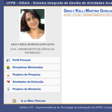
UFPB ›
SIGAA - Sistema Integrado de Gestão de Atividades Ac
Gracy Kelli Martins Gonca
DCIN - CCSA - DEPARTAMENTO DE 
GRACY KELLI MARTINS GONCALVES
CCSA - DEPARTAMENTO DE CIÊNCIA DA
INFORMAÇÃO
Perfil Pessoal
Disciplinas Ministradas
Projetos de Pesquisa
Atividades de Extensão
Projetos de Monitoria
Ir ao Menu Principal
SIGAA | STI - Superintendência de Tecnologia da Informação da UFPB / Coope