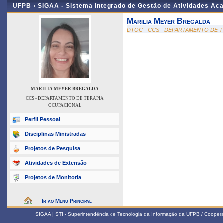
UFPB ›
SIGAA - Sistema Integrado de Gestão de Atividades Ac
Marilia Meyer Bregalda
DTOC - CCS - DEPARTAMENTO DE 
MARILIA MEYER BREGALDA
CCS - DEPARTAMENTO DE TERAPIA
OCUPACIONAL
Perfil Pessoal
Disciplinas Ministradas
Projetos de Pesquisa
Atividades de Extensão
Projetos de Monitoria
Ir ao Menu Principal
SIGAA | STI - Superintendência de Tecnologia da Informação da UFPB / Coope