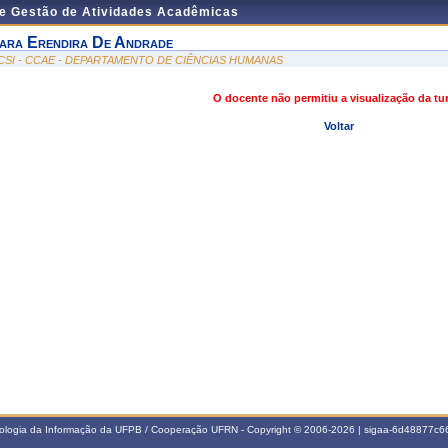
de Gestão de Atividades Acadêmicas
ara Erendira De Andrade
CSI - CCAE - DEPARTAMENTO DE CIÊNCIAS HUMANAS
O docente não permitiu a visualização da t
Voltar
nologia da Informação da UFPB / Cooperação UFRN - Copyright © 2006-2026 | sigaa-6d48877c66