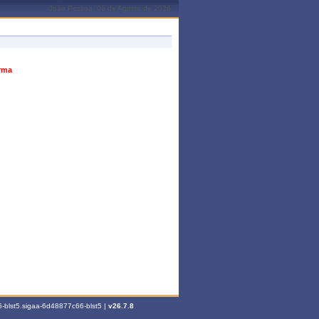
João Pessoa, 06 de Agosto de 2026
urma
-blst5.sigaa-6d48877c66-blst5 |
v26.7.8