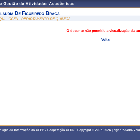
de Gestão de Atividades Acadêmicas
laudia De Figueiredo Braga
QUI - CCEN - DEPARTAMENTO DE QUÍMICA
O docente não permitiu a visualização da t
Voltar
nologia da Informação da UFPB / Cooperação UFRN - Copyright © 2006-2026 | sigaa-6d48877c66