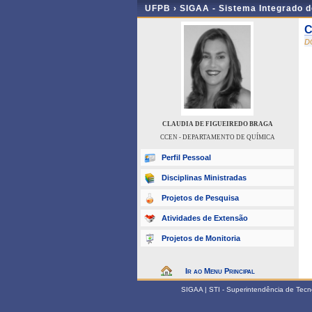
UFPB ›
SIGAA - Sistema Integrado 
C
D
CLAUDIA DE FIGUEIREDO BRAGA
CCEN - DEPARTAMENTO DE QUÍMICA
Perfil Pessoal
Disciplinas Ministradas
Projetos de Pesquisa
Atividades de Extensão
Projetos de Monitoria
Ir ao Menu Principal
SIGAA | STI - Superintendência de Tec