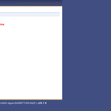
João Pessoa, 09 de Agosto de 2026
urma
-blst5.sigaa-6d48877c66-blst5 |
v26.7.8