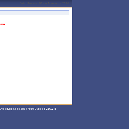
João Pessoa, 06 de Agosto de 2026
urma
6-2vpdq.sigaa-6d48877c66-2vpdq |
v26.7.8