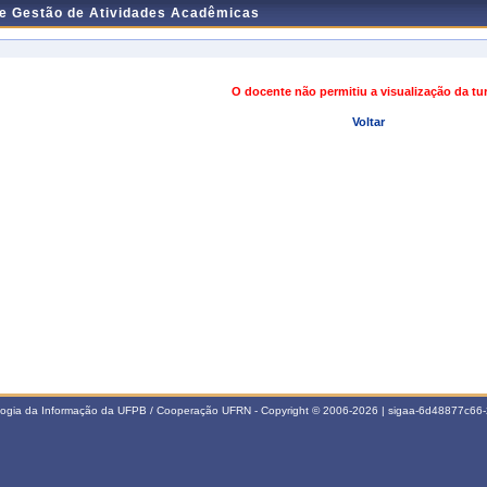
de Gestão de Atividades Acadêmicas
O docente não permitiu a visualização da t
Voltar
ologia da Informação da UFPB / Cooperação UFRN - Copyright © 2006-2026 | sigaa-6d48877c6