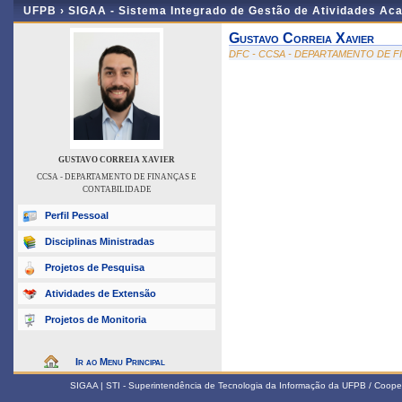
UFPB ›
SIGAA - Sistema Integrado de Gestão de Atividades Ac
Gustavo Correia Xavier
DFC - CCSA - DEPARTAMENTO DE F
GUSTAVO CORREIA XAVIER
CCSA - DEPARTAMENTO DE FINANÇAS E
CONTABILIDADE
Perfil Pessoal
Disciplinas Ministradas
Projetos de Pesquisa
Atividades de Extensão
Projetos de Monitoria
Ir ao Menu Principal
SIGAA | STI - Superintendência de Tecnologia da Informação da UFPB / Coope