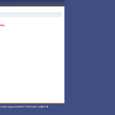
João Pessoa, 07 de Agosto de 2026
urma
-blst5.sigaa-6d48877c66-blst5 |
v26.7.8