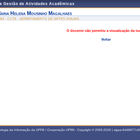
de Gestão de Atividades Acadêmicas
aria Helena Mousinho Magalhaes
AVI - CCTA - DEPARTAMENTO DE ARTES VISUAIS
O docente não permitiu a visualização da t
Voltar
nologia da Informação da UFPB / Cooperação UFRN - Copyright © 2006-2026 | sigaa-6d48877c66