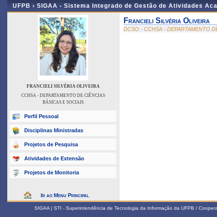
UFPB ›
SIGAA - Sistema Integrado de Gestão de Atividades Ac
Francieli Silvéria Oliveira
DCSO - CCHSA - DEPARTAMENTO DE
FRANCIELI SILVÉRIA OLIVEIRA
CCHSA - DEPARTAMENTO DE CIÊNCIAS
BÁSICAS E SOCIAIS
Perfil Pessoal
Disciplinas Ministradas
Projetos de Pesquisa
Atividades de Extensão
Projetos de Monitoria
Ir ao Menu Principal
SIGAA | STI - Superintendência de Tecnologia da Informação da UFPB / Coope