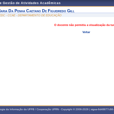
de Gestão de Atividades Acadêmicas
aria Da Penha Caetano De Figueiredo Gill
EDC - CCAE - DEPARTAMENTO DE EDUCAÇÃO
O docente não permitiu a visualização da t
Voltar
ologia da Informação da UFPB / Cooperação UFRN - Copyright © 2006-2026 | sigaa-6d48877c6