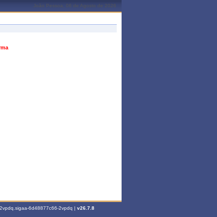
João Pessoa, 06 de Agosto de 2026
urma
6-2vpdq.sigaa-6d48877c66-2vpdq |
v26.7.8