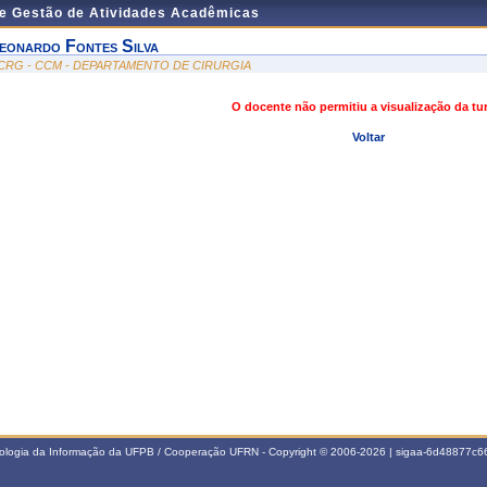
de Gestão de Atividades Acadêmicas
eonardo Fontes Silva
CRG - CCM - DEPARTAMENTO DE CIRURGIA
O docente não permitiu a visualização da t
Voltar
nologia da Informação da UFPB / Cooperação UFRN - Copyright © 2006-2026 | sigaa-6d48877c66