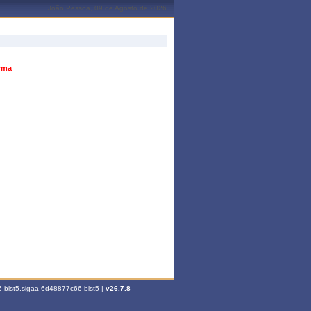
João Pessoa, 09 de Agosto de 2026
urma
-blst5.sigaa-6d48877c66-blst5 |
v26.7.8