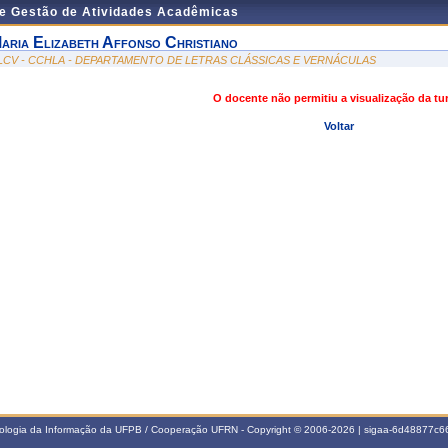
de Gestão de Atividades Acadêmicas
aria Elizabeth Affonso Christiano
LCV - CCHLA - DEPARTAMENTO DE LETRAS CLÁSSICAS E VERNÁCULAS
O docente não permitiu a visualização da t
Voltar
nologia da Informação da UFPB / Cooperação UFRN - Copyright © 2006-2026 | sigaa-6d48877c66