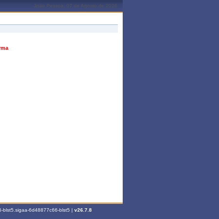
João Pessoa, 07 de Agosto de 2026
urma
-blst5.sigaa-6d48877c66-blst5 |
v26.7.8