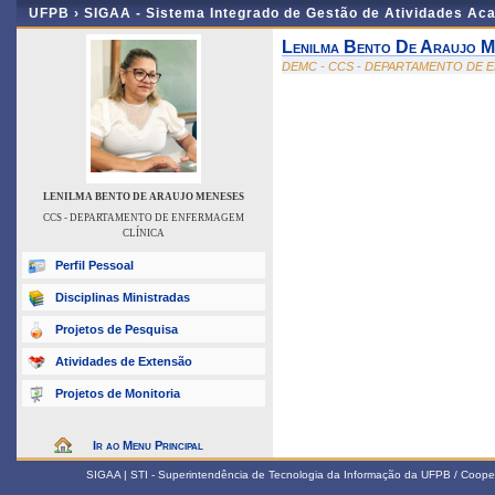
UFPB ›
SIGAA - Sistema Integrado de Gestão de Atividades Ac
Lenilma Bento De Araujo M
DEMC - CCS - DEPARTAMENTO DE 
LENILMA BENTO DE ARAUJO MENESES
CCS - DEPARTAMENTO DE ENFERMAGEM
CLÍNICA
Perfil Pessoal
Disciplinas Ministradas
Projetos de Pesquisa
Atividades de Extensão
Projetos de Monitoria
Ir ao Menu Principal
SIGAA | STI - Superintendência de Tecnologia da Informação da UFPB / Coope