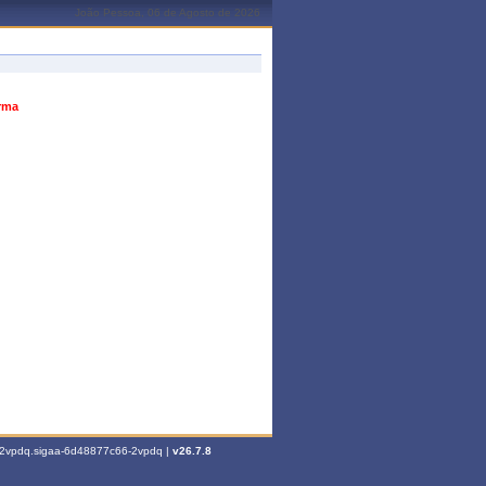
João Pessoa, 06 de Agosto de 2026
urma
6-2vpdq.sigaa-6d48877c66-2vpdq |
v26.7.8