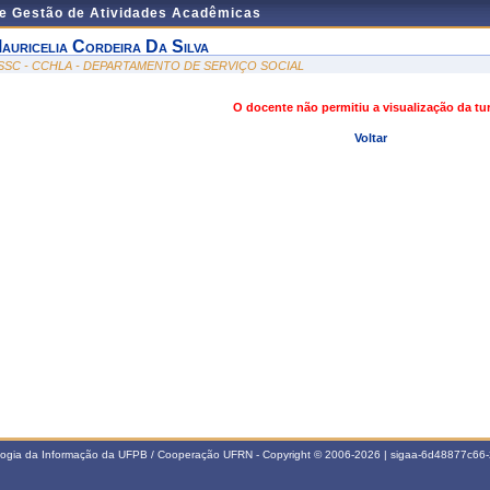
de Gestão de Atividades Acadêmicas
auricelia Cordeira Da Silva
SSC - CCHLA - DEPARTAMENTO DE SERVIÇO SOCIAL
O docente não permitiu a visualização da t
Voltar
ologia da Informação da UFPB / Cooperação UFRN - Copyright © 2006-2026 | sigaa-6d48877c6