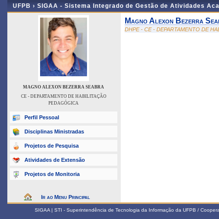
UFPB ›
SIGAA - Sistema Integrado de Gestão de Atividades Ac
Magno Alexon Bezerra Sea
DHPE - CE - DEPARTAMENTO DE H
MAGNO ALEXON BEZERRA SEABRA
CE - DEPARTAMENTO DE HABILITAÇÃO
PEDAGÓGICA
Perfil Pessoal
Disciplinas Ministradas
Projetos de Pesquisa
Atividades de Extensão
Projetos de Monitoria
Ir ao Menu Principal
SIGAA | STI - Superintendência de Tecnologia da Informação da UFPB / Coope