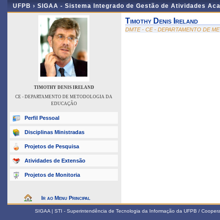
UFPB ›
SIGAA - Sistema Integrado de Gestão de Atividades Ac
Timothy Denis Ireland
DMTE - CE - DEPARTAMENTO DE 
TIMOTHY DENIS IRELAND
CE - DEPARTAMENTO DE METODOLOGIA DA
EDUCAÇÃO
Perfil Pessoal
Disciplinas Ministradas
Projetos de Pesquisa
Atividades de Extensão
Projetos de Monitoria
Ir ao Menu Principal
SIGAA | STI - Superintendência de Tecnologia da Informação da UFPB / Coope