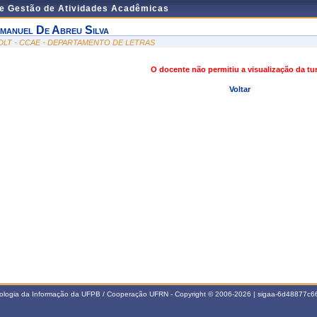
de Gestão de Atividades Acadêmicas
manuel De Abreu Silva
DLT - CCAE - DEPARTAMENTO DE LETRAS
O docente não permitiu a visualização da t
Voltar
nologia da Informação da UFPB / Cooperação UFRN - Copyright © 2006-2026 | sigaa-6d48877c66