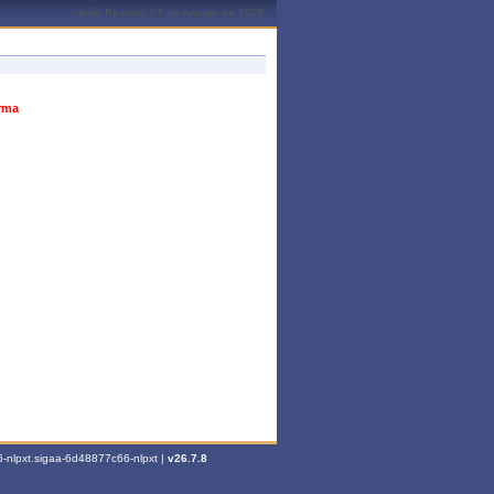
João Pessoa, 07 de Agosto de 2026
urma
-nlpxt.sigaa-6d48877c66-nlpxt |
v26.7.8