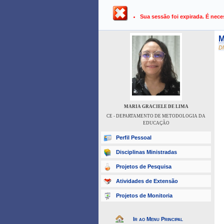
UFPB ›
SIGAA - Sistema Integrado 
Sua sessão foi expirada. É nece
M
D
MARIA GRACIELE DE LIMA
CE - DEPARTAMENTO DE METODOLOGIA DA
EDUCAÇÃO
Perfil Pessoal
Disciplinas Ministradas
Projetos de Pesquisa
Atividades de Extensão
Projetos de Monitoria
Ir ao Menu Principal