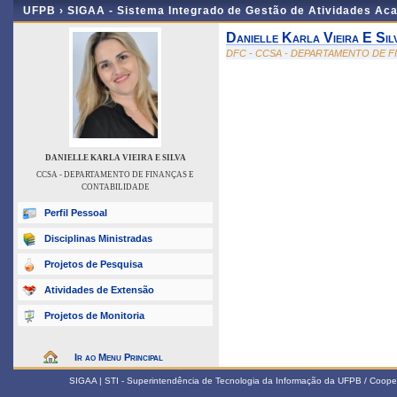
UFPB ›
SIGAA - Sistema Integrado de Gestão de Atividades Ac
Danielle Karla Vieira E Sil
DFC - CCSA - DEPARTAMENTO DE F
DANIELLE KARLA VIEIRA E SILVA
CCSA - DEPARTAMENTO DE FINANÇAS E
CONTABILIDADE
Perfil Pessoal
Disciplinas Ministradas
Projetos de Pesquisa
Atividades de Extensão
Projetos de Monitoria
Ir ao Menu Principal
SIGAA | STI - Superintendência de Tecnologia da Informação da UFPB / Coope