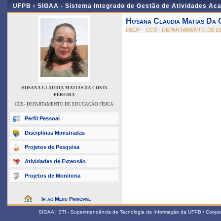
UFPB ›
SIGAA - Sistema Integrado de Gestão de Atividades Ac
Hosana Claudia Matias Da 
DEDF - CCS - DEPARTAMENTO DE E
HOSANA CLAUDIA MATIAS DA COSTA
PEREIRA
CCS - DEPARTAMENTO DE EDUCAÇÃO FÍSICA
Perfil Pessoal
Disciplinas Ministradas
Projetos de Pesquisa
Atividades de Extensão
Projetos de Monitoria
Ir ao Menu Principal
SIGAA | STI - Superintendência de Tecnologia da Informação da UFPB / Coope