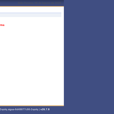
João Pessoa, 06 de Agosto de 2026
urma
6-2vpdq.sigaa-6d48877c66-2vpdq |
v26.7.8