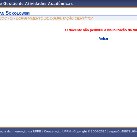
de Gestão de Atividades Acadêmicas
an Sokolowski
COC - CI - DEPARTAMENTO DE COMPUTAÇÃO CIENTÍFICA
O docente não permitiu a visualização da t
Voltar
ologia da Informação da UFPB / Cooperação UFRN - Copyright © 2006-2026 | sigaa-6d48877c6