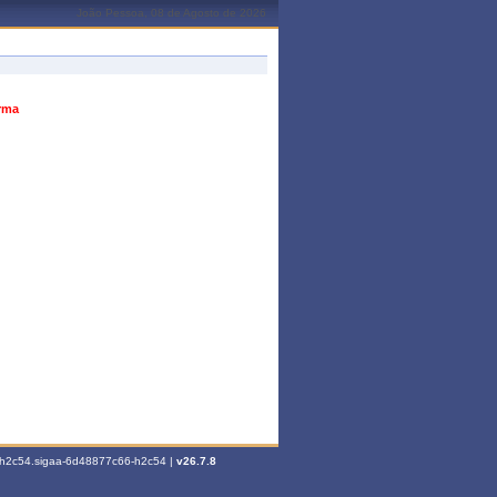
João Pessoa, 08 de Agosto de 2026
urma
6-h2c54.sigaa-6d48877c66-h2c54 |
v26.7.8