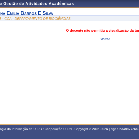
de Gestão de Atividades Acadêmicas
na Emilia Barros E Silva
B - CCA - DEPARTAMENTO DE BIOCIÊNCIAS
O docente não permitiu a visualização da t
Voltar
ologia da Informação da UFPB / Cooperação UFRN - Copyright © 2006-2026 | sigaa-6d48877c6