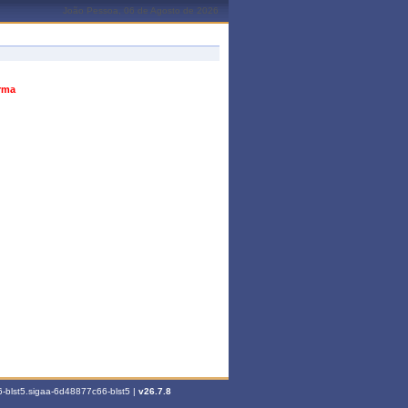
João Pessoa, 06 de Agosto de 2026
urma
-blst5.sigaa-6d48877c66-blst5 |
v26.7.8