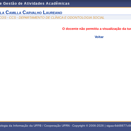
de Gestão de Atividades Acadêmicas
sla Camilla Carvalho Laureano
COS - CCS - DEPARTAMENTO DE CLÍNICA E ODONTOLOGIA SOCIAL
O docente não permitiu a visualização da t
Voltar
nologia da Informação da UFPB / Cooperação UFRN - Copyright © 2006-2026 | sigaa-6d48877c66