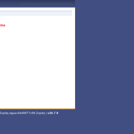
João Pessoa, 07 de Agosto de 2026
urma
6-2vpdq.sigaa-6d48877c66-2vpdq |
v26.7.8