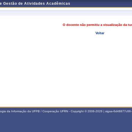
de Gestão de Atividades Acadêmicas
O docente não permitiu a visualização da t
Voltar
ologia da Informação da UFPB / Cooperação UFRN - Copyright © 2006-2026 | sigaa-6d48877c6